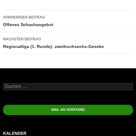
Beitragsnavigation
VORHERIGER BEITRAG
Offenes Schachangebot
NÄCHSTER BEITRAG
Regionalliga (1. Runde): zweihochsechs-Geseke
Suchen
nach:
MAIL AN VORSTAND
KALENDER