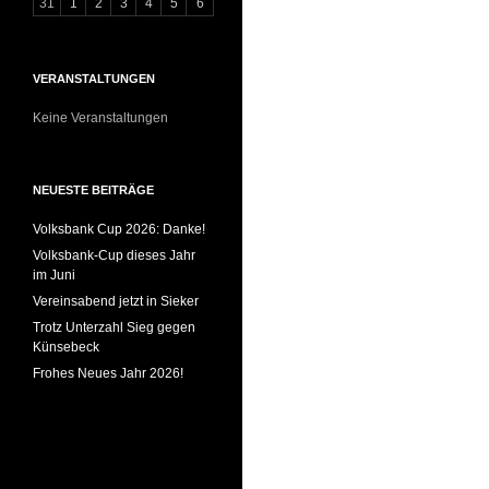
31
1
2
3
4
5
6
VERANSTALTUNGEN
Keine Veranstaltungen
NEUESTE BEITRÄGE
Volksbank Cup 2026: Danke!
Volksbank-Cup dieses Jahr
im Juni
Vereinsabend jetzt in Sieker
Trotz Unterzahl Sieg gegen
Künsebeck
Frohes Neues Jahr 2026!