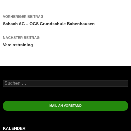
Beitragsnavigation
VORHERIGER BEITRAG
Schach AG – OGS Grundschule Babenhausen
NÄCHSTER BEITRAG
Vereinstraining
Suchen
nach:
MAIL AN VORSTAND
KALENDER