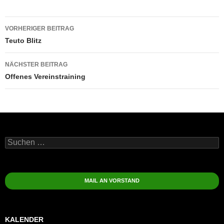
Beitragsnavigation
VORHERIGER BEITRAG
Teuto Blitz
NÄCHSTER BEITRAG
Offenes Vereinstraining
Suchen
nach:
MAIL AN VORSTAND
KALENDER