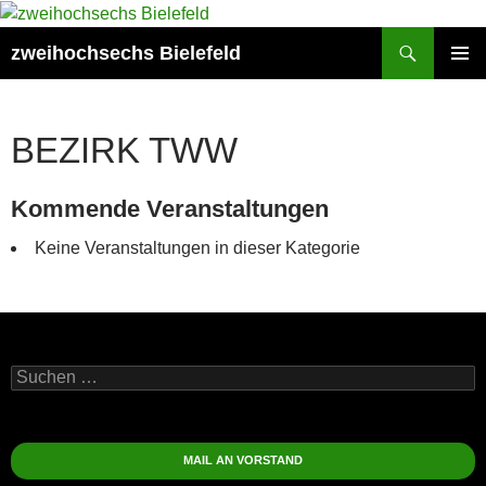
Zum
Inhalt
Suchen
zweihochsechs Bielefeld
springen
PRIMÄR
MENÜ
BEZIRK TWW
Kommende Veranstaltungen
Keine Veranstaltungen in dieser Kategorie
Suchen
nach:
MAIL AN VORSTAND