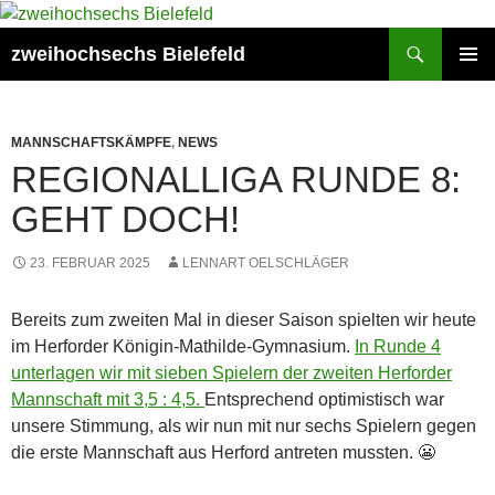
Zum
Inhalt
Suchen
zweihochsechs Bielefeld
springen
PRIMÄR
MENÜ
MANNSCHAFTSKÄMPFE
,
NEWS
REGIONALLIGA RUNDE 8:
GEHT DOCH!
23. FEBRUAR 2025
LENNART OELSCHLÄGER
Bereits zum zweiten Mal in dieser Saison spielten wir heute
im Herforder Königin-Mathilde-Gymnasium.
In Runde 4
unterlagen wir mit sieben Spielern der zweiten Herforder
Mannschaft mit 3,5 : 4,5.
Entsprechend optimistisch war
unsere Stimmung, als wir nun mit nur sechs Spielern gegen
die erste Mannschaft aus Herford antreten mussten. 😬