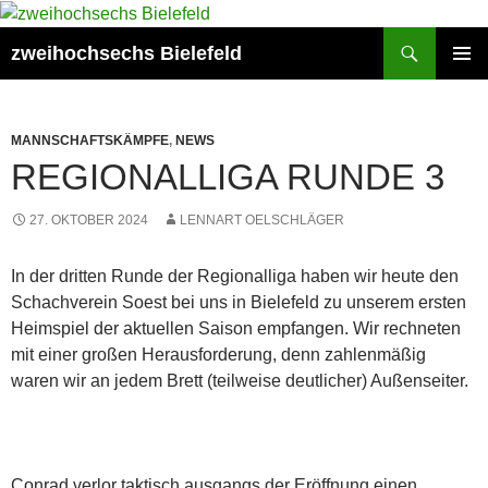
Zum
Inhalt
Suchen
zweihochsechs Bielefeld
springen
PRIMÄR
MENÜ
MANNSCHAFTSKÄMPFE
,
NEWS
REGIONALLIGA RUNDE 3
27. OKTOBER 2024
LENNART OELSCHLÄGER
In der dritten Runde der Regionalliga haben wir heute den
Schachverein Soest bei uns in Bielefeld zu unserem ersten
Heimspiel der aktuellen Saison empfangen. Wir rechneten
mit einer großen Herausforderung, denn zahlenmäßig
waren wir an jedem Brett (teilweise deutlicher) Außenseiter.
Conrad verlor taktisch ausgangs der Eröffnung einen