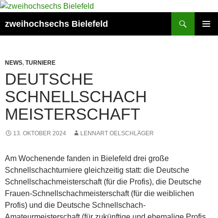
Zum
Inhalt
Suchen
zweihochsechs Bielefeld
springen
PRIMÄR
MENÜ
NEWS
,
TURNIERE
DEUTSCHE
SCHNELLSCHACH
MEISTERSCHAFT
13. OKTOBER 2024
LENNART OELSCHLÄGER
Am Wochenende fanden in Bielefeld drei große
Schnellschachturniere gleichzeitig statt: die Deutsche
Schnellschachmeisterschaft (für die Profis), die Deutsche
Frauen-Schnellschachmeisterschaft (für die weiblichen
Profis) und die Deutsche Schnellschach-
Amateurmeisterschaft (für zukünftige und ehemalige Profis