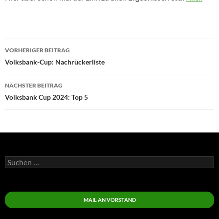
Beitragsnavigation
VORHERIGER BEITRAG
Volksbank-Cup: Nachrückerliste
NÄCHSTER BEITRAG
Volksbank Cup 2024: Top 5
Suchen
nach:
MAIL AN VORSTAND