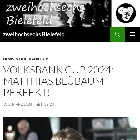
Zum
Inhalt
springen
Suchen
zweihochsechs Bielefeld
PRIMÄR
MENÜ
NEWS
,
VOLKSBANK CUP
VOLKSBANK CUP 2024:
MATTHIAS BLÜBAUM
PERFEKT!
2. MÄRZ 2024
HUSI24