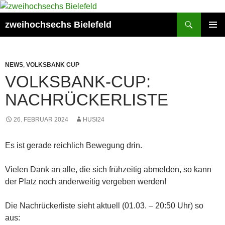
Zum
Inhalt
Suchen
zweihochsechs Bielefeld
springen
PRIMÄR
MENÜ
NEWS
,
VOLKSBANK CUP
VOLKSBANK-CUP:
NACHRÜCKERLISTE
26. FEBRUAR 2024
HUSI24
Es ist gerade reichlich Bewegung drin.
Vielen Dank an alle, die sich frühzeitig abmelden, so kann
der Platz noch anderweitig vergeben werden!
Die Nachrückerliste sieht aktuell (01.03. – 20:50 Uhr) so
aus: