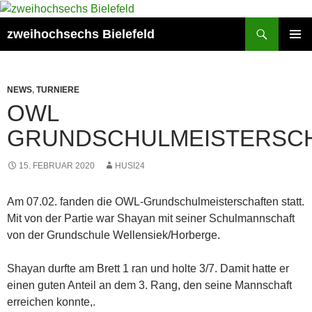
Zum
Inhalt
Suchen
zweihochsechs Bielefeld
springen
PRIMÄR
MENÜ
NEWS
,
TURNIERE
OWL
GRUNDSCHULMEISTERSC
15. FEBRUAR 2020
HUSI24
Am 07.02. fanden die OWL-Grundschulmeisterschaften statt.
Mit von der Partie war Shayan mit seiner Schulmannschaft
von der Grundschule Wellensiek/Horberge.
Shayan durfte am Brett 1 ran und holte 3/7. Damit hatte er
einen guten Anteil an dem 3. Rang, den seine Mannschaft
erreichen konnte,.