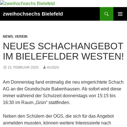
Zum
Inhalt
Suchen
zweihochsechs Bielefeld
springen
PRIMÄR
MENÜ
NEWS
,
VEREIN
NEUES SCHACHANGEBOT
IM BIELEFELDER WESTEN!
15. FEBRUAR 2020
HUSI24
Am Donnerstag fand erstmalig die neu eingerichtete Schach
AG an der Grundschule Babenhausen. Ab sofort wird diese
immer während der Schulzeit donnerstags von 15:15 bis
16:30 im Raum „Grün“ stattfinden.
Neben den Schülern der OGS, die sich für das Angebot
anmelden mussten, können weitere Interessierte nach