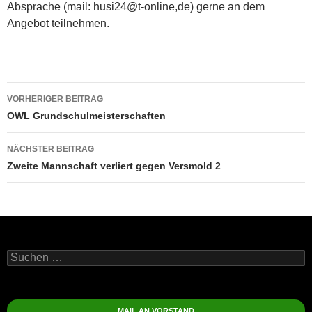
Absprache (mail: husi24@t-online,de) gerne an dem
Angebot teilnehmen.
Beitragsnavigation
VORHERIGER BEITRAG
OWL Grundschulmeisterschaften
NÄCHSTER BEITRAG
Zweite Mannschaft verliert gegen Versmold 2
Suchen
nach:
MAIL AN VORSTAND