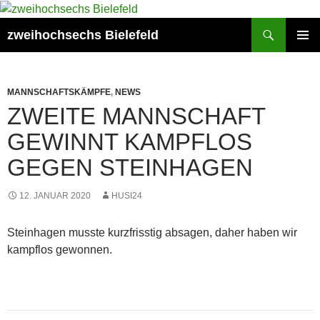
Zum
Inhalt
Suchen
zweihochsechs Bielefeld
springen
PRIMÄR
MENÜ
MANNSCHAFTSKÄMPFE
,
NEWS
ZWEITE MANNSCHAFT
GEWINNT KAMPFLOS
GEGEN STEINHAGEN
12. JANUAR 2020
HUSI24
Steinhagen musste kurzfrisstig absagen, daher haben wir
kampflos gewonnen.