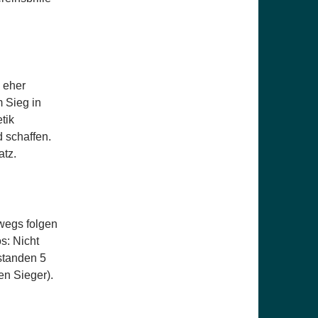
 eher
 Sieg in
tik
 schaffen.
atz.
wegs folgen
s: Nicht
standen 5
n Sieger).