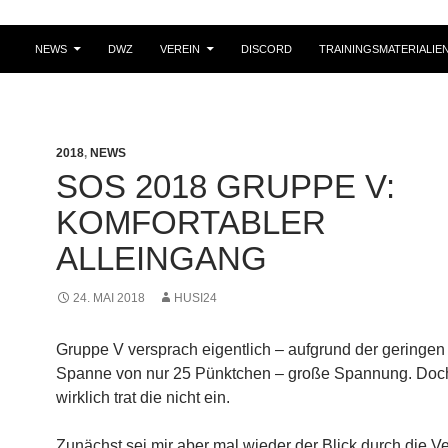
NEWS
DWZ
VEREIN
DISCORD
TRAININGSMATERIALIE
2018
,
NEWS
SOS 2018 GRUPPE V:
KOMFORTABLER
ALLEINGANG
24. MAI 2018
HUSI24
Gruppe V versprach eigentlich – aufgrund der gering
Spanne von nur 25 Pünktchen – große Spannung. Doc
wirklich trat die nicht ein.
Zunächst sei mir aber mal wieder der Blick durch die Ve