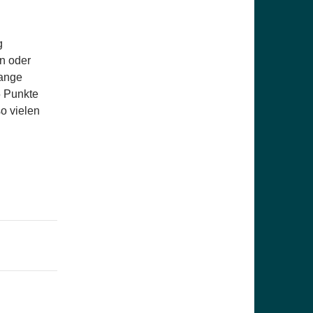
g
n oder
lange
5 Punkte
so vielen