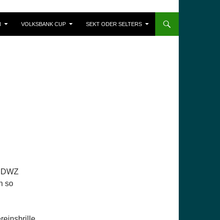
N
VOLKSBANK CUP
SEKT ODER SELTERS
en DWZ
h so
reinsbrille