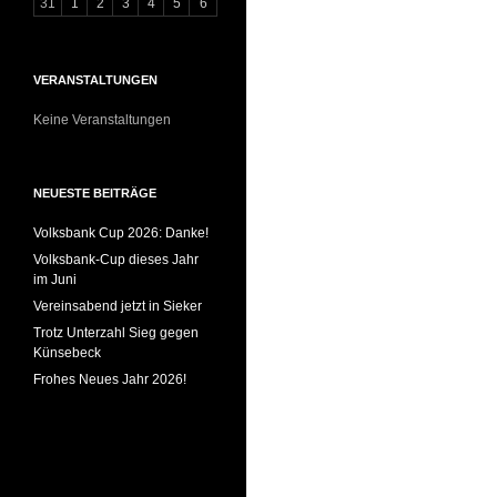
31
1
2
3
4
5
6
VERANSTALTUNGEN
Keine Veranstaltungen
NEUESTE BEITRÄGE
Volksbank Cup 2026: Danke!
Volksbank-Cup dieses Jahr
im Juni
Vereinsabend jetzt in Sieker
Trotz Unterzahl Sieg gegen
Künsebeck
Frohes Neues Jahr 2026!