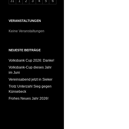
31
1
2
3
4
5
6
VERANSTALTUNGEN
Keine Veranstaltungen
NEUESTE BEITRÄGE
Volksbank Cup 2026: Danke!
Volksbank-Cup dieses Jahr
im Juni
Vereinsabend jetzt in Sieker
Trotz Unterzahl Sieg gegen
Künsebeck
Frohes Neues Jahr 2026!