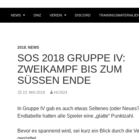
NEWS
DWZ
VEREIN
DISCORD
TRAININGSMATERIALIE
2018
,
NEWS
SOS 2018 GRUPPE IV:
ZWEIKAMPF BIS ZUM
SÜSSEN ENDE
23. MAI 2018
HUSI24
In Gruppe IV gab es auch etwas Seltenes (oder Neues?)
Endtabelle hatten alle Spieler eine „glatte“ Punktzahl.
Bevor es spannend wird, sei kurz ein Blick durch die Ve
gestattet.