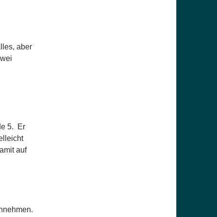
lles, aber
zwei
de 5. Er
lleicht
amit auf
hinnehmen.