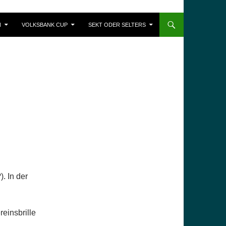
N
VOLKSBANK CUP
SEKT ODER SELTERS
. In der
reinsbrille