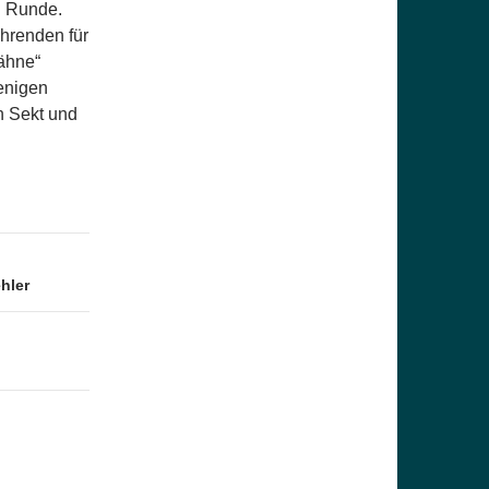
n Runde.
ührenden für
ähne“
wenigen
n Sekt und
hler