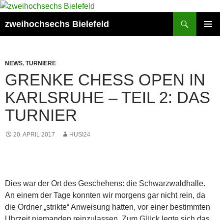
Zum
Inhalt
Suchen
zweihochsechs Bielefeld
springen
PRIMÄR
MENÜ
NEWS
,
TURNIERE
GRENKE CHESS OPEN IN
KARLSRUHE – TEIL 2: DAS
TURNIER
20. APRIL 2017
HUSI24
Dies war der Ort des Geschehens: die Schwarzwaldhalle.
An einem der Tage konnten wir morgens gar nicht rein, da
die Ordner „strikte“ Anweisung hatten, vor einer bestimmten
Uhrzeit niemanden reinzulassen. Zum Glück legte sich das