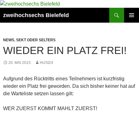
Zum
Inhalt
Suchen
zweihochsechs Bielefeld
springen
PRIMÄR
MENÜ
NEWS
,
SEKT ODER SELTERS
WIEDER EIN PLATZ FREI!
20. MAI 2015
HUSI24
Aufgrund des Rücktritts eines Teilnehmers ist kurzfristig
wieder ein Platz frei geworden. Da sich bisher keiner hat auf
die Warteliste setzen lassen gilt:
WER ZUERST KOMMT MAHLT ZUERST!