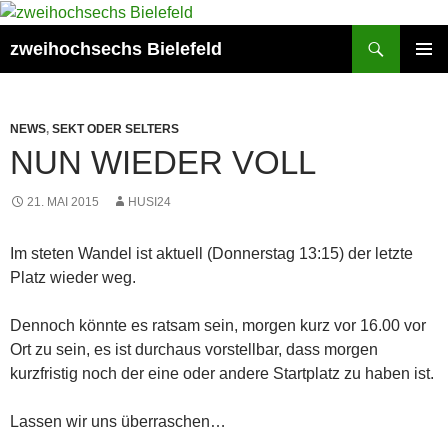
Zum
Inhalt
Suchen
zweihochsechs Bielefeld
springen
PRIMÄR
MENÜ
NEWS
,
SEKT ODER SELTERS
NUN WIEDER VOLL
21. MAI 2015
HUSI24
Im steten Wandel ist aktuell (Donnerstag 13:15) der letzte
Platz wieder weg.
Dennoch könnte es ratsam sein, morgen kurz vor 16.00 vor
Ort zu sein, es ist durchaus vorstellbar, dass morgen
kurzfristig noch der eine oder andere Startplatz zu haben ist.
Lassen wir uns überraschen…