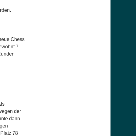
rden.
 neue Chess
gewohnt 7
 Runden
Als
e wegen der
onnte dann
egen
 Platz 78