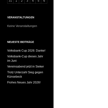
31
1
2
3
4
5
6
VERANSTALTUNGEN
Keine Veranstaltungen
NEUESTE BEITRÄGE
Volksbank Cup 2026: Danke!
Volksbank-Cup dieses Jahr
im Juni
Vereinsabend jetzt in Sieker
Trotz Unterzahl Sieg gegen
Künsebeck
Frohes Neues Jahr 2026!