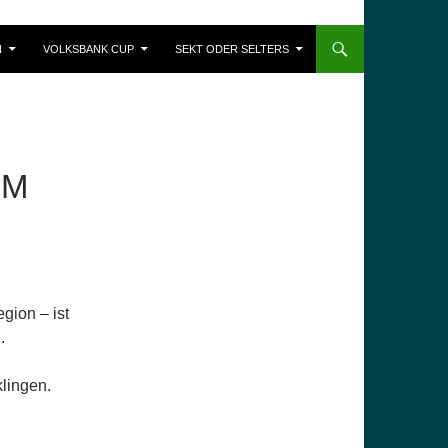
N
VOLKSBANK CUP
SEKT ODER SELTERS
IM
gion – ist
.
lingen.