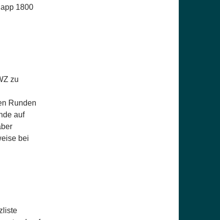
knapp 1800
DWZ zu
den Runden
nde auf
aber
eise bei
zliste