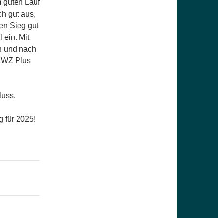
 guten Lauf
h gut aus,
en Sieg gut
 ein. Mit
in und nach
 DWZ Plus
luss.
g für 2025!