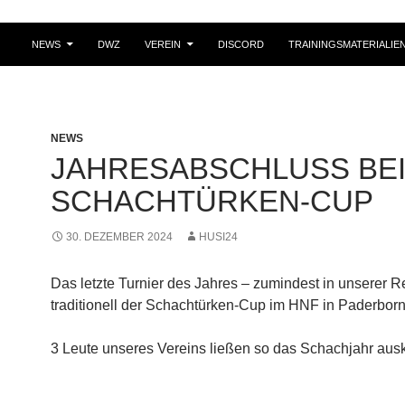
NEWS
DWZ
VEREIN
DISCORD
TRAININGSMATERIALIE
NEWS
JAHRESABSCHLUSS BE
SCHACHTÜRKEN-CUP
30. DEZEMBER 2024
HUSI24
Das letzte Turnier des Jahres – zumindest in unserer Re
traditionell der Schachtürken-Cup im HNF in Paderborn
3 Leute unseres Vereins ließen so das Schachjahr ausk