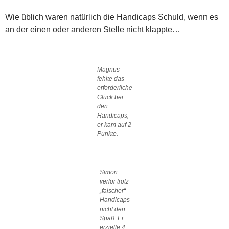
Wie üblich waren natürlich die Handicaps Schuld, wenn es
an der einen oder anderen Stelle nicht klappte…
Magnus
fehlte das
erforderliche
Glück bei
den
Handicaps,
er kam auf 2
Punkte.
Simon
verlor trotz
„falscher“
Handicaps
nicht den
Spaß. Er
erzielte 4