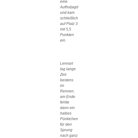
eine
Aufholjagd
und kam
schließlich
auf Platz 3
mit 5,5
Punkten
ein.
Lennart
lag lange
Zeit
bestens
im
Rennen,
am Ende
fehlte
dann ein
halbes
Pünktchen
für den
Sprung
nach ganz