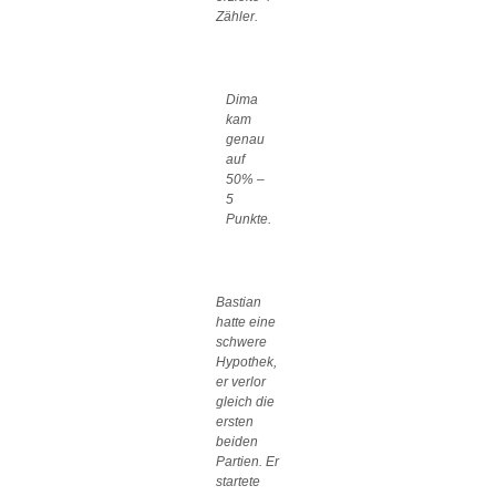
Zähler.
Dima
kam
genau
auf
50% –
5
Punkte.
Bastian
hatte eine
schwere
Hypothek,
er verlor
gleich die
ersten
beiden
Partien. Er
startete