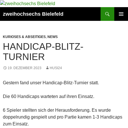
Zum
Inhalt
Suchen
zweihochsechs Bielefeld
springen
PRIMÄR
MENÜ
KURIOSES & ABSEITIGES
,
NEWS
HANDICAP-BLITZ-
TURNIER
19. DEZEMBER 2023
HUSI24
Gestern fand unser Handicap-Blitz-Turnier statt.
Die 60 Handicaps warteten auf ihren Einsatz.
6 Spieler stellten sich der Herausforderung. Es wurde
doppelrundig gespielt und pro Partie kamen 1-3 Handicaps
zum Einsatz.