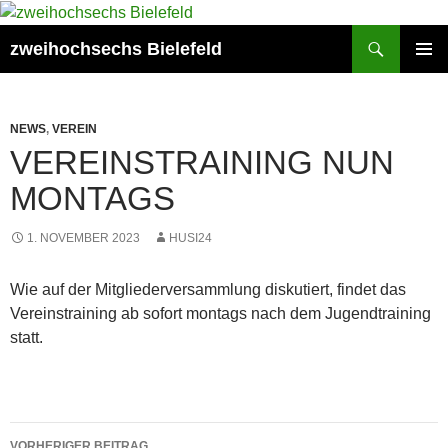
Zum
Inhalt
Suchen
zweihochsechs Bielefeld
springen
PRIMÄR
MENÜ
NEWS
,
VEREIN
VEREINSTRAINING NUN
MONTAGS
1. NOVEMBER 2023
HUSI24
Wie auf der Mitgliederversammlung diskutiert, findet das
Vereinstraining ab sofort montags nach dem Jugendtraining
statt.
Beitragsnavigation
VORHERIGER BEITRAG