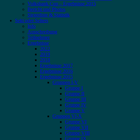
Volksbank Cup – Ergebnisse 2015
Bericht und Photos
Siegerliste & Statistik
Sekt oder Selters
Info
Ausschreibung
Teilnehmer
Ergebnisse
2022
2019
2018
Ergebnisse 2017
Ergebnisse 2016
Ergebnisse 2015
Gruppen I-V
Gruppe I
Gruppe II
Gruppe III
Gruppe IV
Gruppe V
Gruppen VI-X
Gruppe VI
Gruppe VII
Gruppe VIII
Gruppe IX