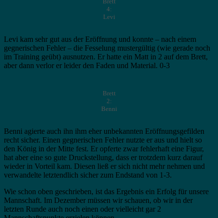
Brett
4:
Levi
Levi kam sehr gut aus der Eröffnung und konnte – nach einem
gegnerischen Fehler – die Fesselung mustergültig (wie gerade noch
im Training geübt) ausnutzen. Er hatte ein Matt in 2 auf dem Brett,
aber dann verlor er leider den Faden und Material. 0-3
Brett
2:
Benni
Benni agierte auch ihn ihm eher unbekannten Eröffnungsgefilden
recht sicher. Einen gegnerischen Fehler nutzte er aus und hielt so
den König in der Mitte fest. Er opferte zwar fehlerhaft eine Figur,
hat aber eine so gute Druckstellung, dass er trotzdem kurz darauf
wieder in Vorteil kam. Diesen ließ er sich nicht mehr nehmen und
verwandelte letztendlich sicher zum Endstand von 1-3.
Wie schon oben geschrieben, ist das Ergebnis ein Erfolg für unsere
Mannschaft. Im Dezember müssen wir schauen, ob wir in der
letzten Runde auch noch einen oder vielleicht gar 2
Mannschaftspunkte erzielen können.