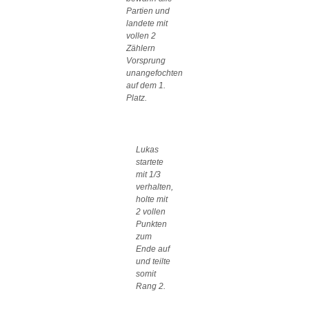
Partien und
landete mit
vollen 2
Zählern
Vorsprung
unangefochten
auf dem 1.
Platz.
Lukas
startete
mit 1/3
verhalten,
holte mit
2 vollen
Punkten
zum
Ende auf
und teilte
somit
Rang 2.