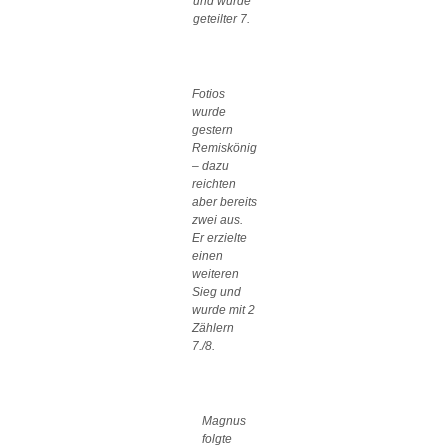
und wurde
geteilter 7.
Fotios
wurde
gestern
Remiskönig
– dazu
reichten
aber bereits
zwei aus.
Er erzielte
einen
weiteren
Sieg und
wurde mit 2
Zählern
7./8.
Magnus
folgte