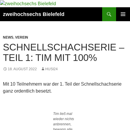
Zum
Inhalt
Suchen
zweihochsechs Bielefeld
springen
PRIMÄR
MENÜ
NEWS
,
VEREIN
SCHNELLSCHACHSERIE –
TEIL 1: TIM MIT 100%
18. AUGUST 2022
HUSI24
Mit 10 Teilnehmern war der 1. Teil der Schnellschachserie
ganz ordentlich besetzt.
Tim ließ mal
wieder nichts
anbrennen,
bewann alle