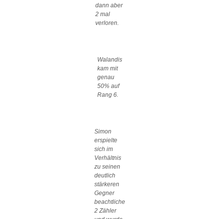
dann aber
2 mal
verloren.
Walandis
kam mit
genau
50% auf
Rang 6.
Simon
erspielte
sich im
Verhältnis
zu seinen
deutlich
stärkeren
Gegner
beachtliche
2 Zähler