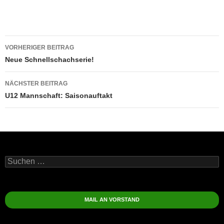
Beitragsnavigation
VORHERIGER BEITRAG
Neue Schnellschachserie!
NÄCHSTER BEITRAG
U12 Mannschaft: Saisonauftakt
Suchen
nach:
MAIL AN VORSTAND