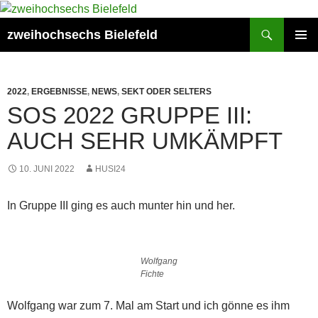
Zum
Inhalt
Suchen
zweihochsechs Bielefeld
springen
PRIMÄR
MENÜ
2022
,
ERGEBNISSE
,
NEWS
,
SEKT ODER SELTERS
SOS 2022 GRUPPE III:
AUCH SEHR UMKÄMPFT
10. JUNI 2022
HUSI24
In Gruppe III ging es auch munter hin und her.
Wolfgang
Fichte
Wolfgang war zum 7. Mal am Start und ich gönne es ihm