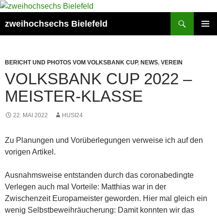
Zum
Inhalt
Suchen
zweihochsechs Bielefeld
springen
PRIMÄR
MENÜ
BERICHT UND PHOTOS VOM VOLKSBANK CUP
,
NEWS
,
VEREIN
VOLKSBANK CUP 2022 –
MEISTER-KLASSE
22. MAI 2022
HUSI24
Zu Planungen und Vorüberlegungen verweise ich auf den
vorigen Artikel.
Ausnahmsweise entstanden durch das coronabedingte
Verlegen auch mal Vorteile: Matthias war in der
Zwischenzeit Europameister geworden. Hier mal gleich ein
wenig Selbstbeweihräucherung: Damit konnten wir das