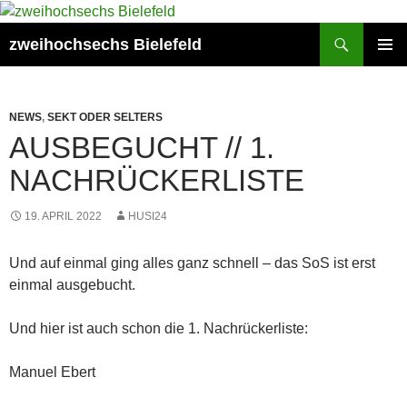
Zum
Inhalt
Suchen
zweihochsechs Bielefeld
springen
PRIMÄR
MENÜ
NEWS
,
SEKT ODER SELTERS
AUSBEGUCHT // 1.
NACHRÜCKERLISTE
19. APRIL 2022
HUSI24
Und auf einmal ging alles ganz schnell – das SoS ist erst
einmal ausgebucht.
Und hier ist auch schon die 1. Nachrückerliste:
Manuel Ebert