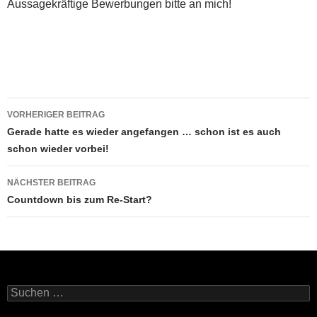
Aussagekräftige Bewerbungen bitte an mich!
Beitragsnavigation
VORHERIGER BEITRAG
Gerade hatte es wieder angefangen … schon ist es auch
schon wieder vorbei!
NÄCHSTER BEITRAG
Countdown bis zum Re-Start?
Suchen
nach: