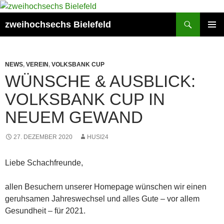
Zum
Inhalt
Suchen
zweihochsechs Bielefeld
springen
PRIMÄR
MENÜ
NEWS
,
VEREIN
,
VOLKSBANK CUP
WÜNSCHE & AUSBLICK:
VOLKSBANK CUP IN
NEUEM GEWAND
27. DEZEMBER 2020
HUSI24
Liebe Schachfreunde,
allen Besuchern unserer Homepage wünschen wir einen
geruhsamen Jahreswechsel und alles Gute – vor allem
Gesundheit – für 2021.