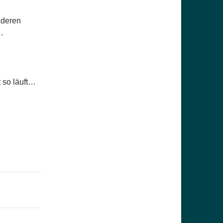
nderen
…
 so läuft…