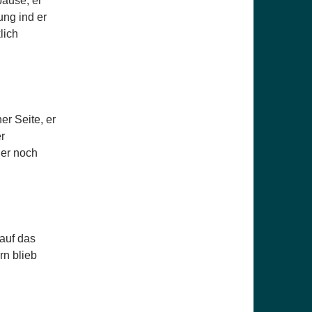
pause, er
ung ind er
lich
er Seite, er
r
ier noch
auf das
rn blieb