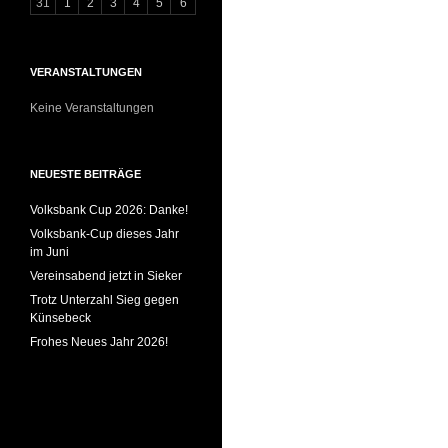
31
1
2
3
4
5
6
VERANSTALTUNGEN
Keine Veranstaltungen
NEUESTE BEITRÄGE
Volksbank Cup 2026: Danke!
Volksbank-Cup dieses Jahr
im Juni
Vereinsabend jetzt in Sieker
Trotz Unterzahl Sieg gegen
Künsebeck
Frohes Neues Jahr 2026!