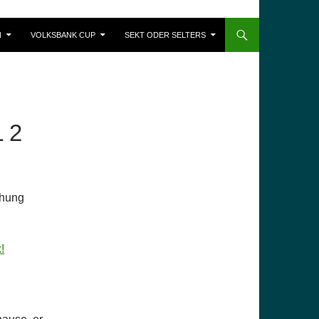
N
VOLKSBANK CUP
SEKT ODER SELTERS
 2
chung
!