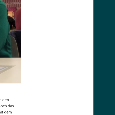
n den
noch das
mit dem