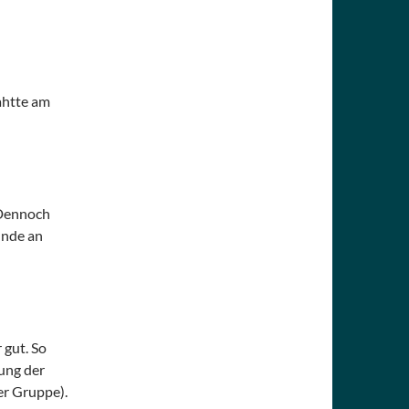
 ahtte am
 Dennoch
Runde an
 gut. So
lung der
er Gruppe).