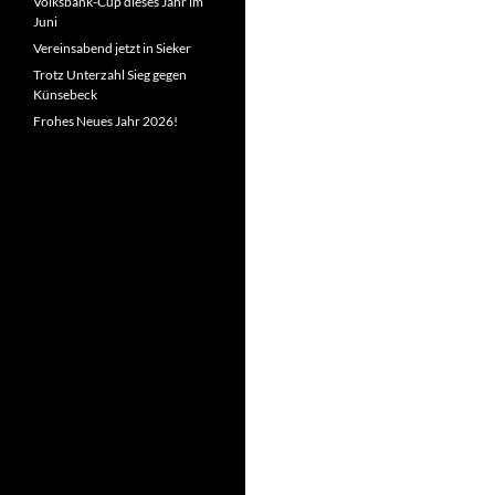
Volksbank-Cup dieses Jahr im
Juni
Vereinsabend jetzt in Sieker
Trotz Unterzahl Sieg gegen
Künsebeck
Frohes Neues Jahr 2026!