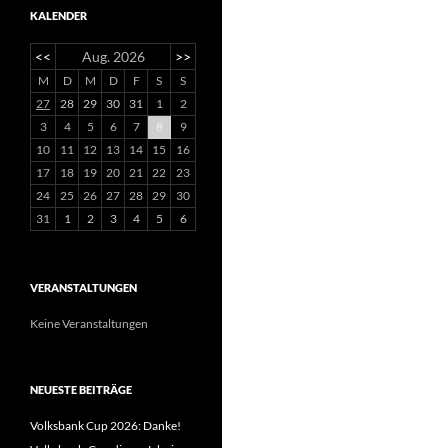
KALENDER
<<
Aug. 2026
>>
M
D
M
D
F
S
S
27
28
29
30
31
1
2
3
4
5
6
7
8
9
10
11
12
13
14
15
16
17
18
19
20
21
22
23
24
25
26
27
28
29
30
31
1
2
3
4
5
6
VERANSTALTUNGEN
Keine Veranstaltungen
NEUESTE BEITRÄGE
Volksbank Cup 2026: Danke!