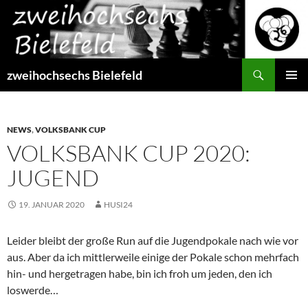
Zum
Inhalt
springen
Suchen
zweihochsechs Bielefeld
PRIMÄR
MENÜ
NEWS
,
VOLKSBANK CUP
VOLKSBANK CUP 2020:
JUGEND
19. JANUAR 2020
HUSI24
Leider bleibt der große Run auf die Jugendpokale nach wie vor
aus. Aber da ich mittlerweile einige der Pokale schon mehrfach
hin- und hergetragen habe, bin ich froh um jeden, den ich
loswerde…