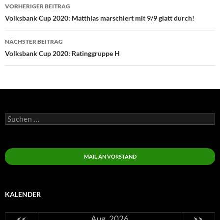
Beitragsnavigation
VORHERIGER BEITRAG
Volksbank Cup 2020: Matthias marschiert mit 9/9 glatt durch!
NÄCHSTER BEITRAG
Volksbank Cup 2020: Ratinggruppe H
Suchen
nach:
MAIL AN VORSTAND
KALENDER
<<
Aug. 2026
>>