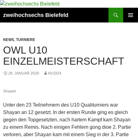
Zum
Inhalt
Suchen
zweihochsechs Bielefeld
springen
PRIMÄR
MENÜ
NEWS
,
TURNIERE
OWL U10
EINZELMEISTERSCHAFT
26. JANUAR 2020
HUSI24
Shayan
Unter den 23 Teilnehmern des U10 Qualiturniers war
Shayan an 12 gesetzt. In der ersten Runde ging es gleich
gegen den Topgesetzten, nach hartem Kampf kam Shayan
zu einem Remis. Nach einigen Fehlern gong dioe 2. Partie
verloren, aber Shayan kam mit einem Sieg in der 3. Partie