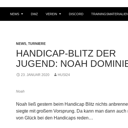
NEWS
DWZ
VEREIN
DISCORD
TRAININGSMATERIALIE
NEWS
,
TURNIERE
HANDICAP-BLITZ DER
JUGEND: NOAH DOMINI
23. JANUAR 2020
HUSI24
Noah
Noah ließ gestern beim Handicap Blitz nichts anbrenn
siegte mit großem Vorsprung. Da kann man dann auch 
von Glück bei den Handicaps reden…