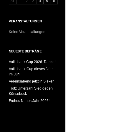
31
1
2
3
4
5
6
VERANSTALTUNGEN
Keine Veranstaltungen
NEUESTE BEITRÄGE
Volksbank Cup 2026: Danke!
Volksbank-Cup dieses Jahr
im Juni
Vereinsabend jetzt in Sieker
Trotz Unterzahl Sieg gegen
Künsebeck
Frohes Neues Jahr 2026!