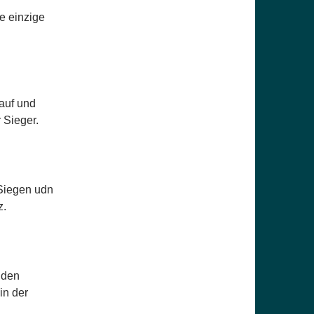
ne einzige
 auf und
 Sieger.
 Siegen udn
z.
 den
in der