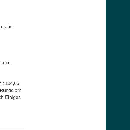
 es bei
damit
mit 104,66
n Runde am
ch Einiges