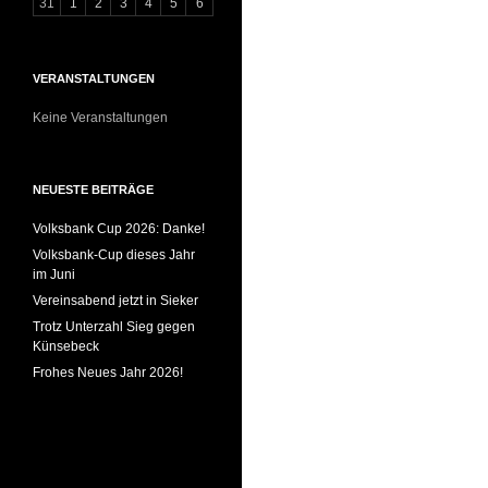
31
1
2
3
4
5
6
VERANSTALTUNGEN
Keine Veranstaltungen
NEUESTE BEITRÄGE
Volksbank Cup 2026: Danke!
Volksbank-Cup dieses Jahr
im Juni
Vereinsabend jetzt in Sieker
Trotz Unterzahl Sieg gegen
Künsebeck
Frohes Neues Jahr 2026!