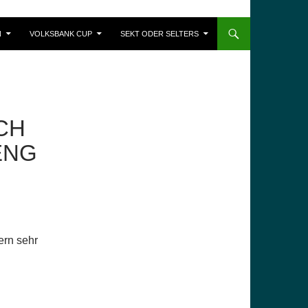
N
VOLKSBANK CUP
SEKT ODER SELTERS
CH
 ENG
ern sehr