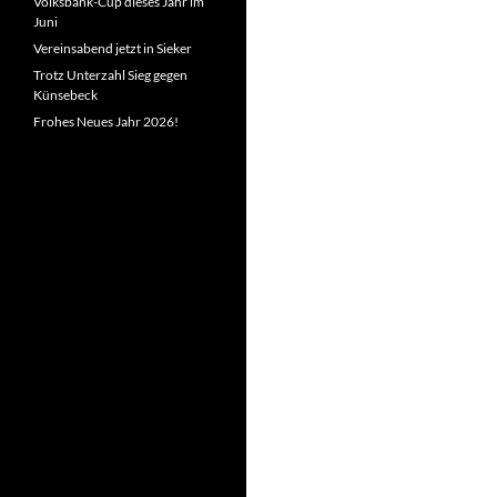
Volksbank-Cup dieses Jahr im
Juni
Vereinsabend jetzt in Sieker
Trotz Unterzahl Sieg gegen
Künsebeck
Frohes Neues Jahr 2026!