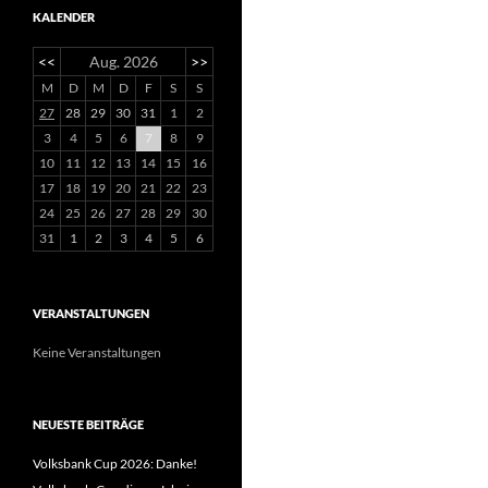
KALENDER
<<
Aug. 2026
>>
M
D
M
D
F
S
S
27
28
29
30
31
1
2
3
4
5
6
7
8
9
10
11
12
13
14
15
16
17
18
19
20
21
22
23
24
25
26
27
28
29
30
31
1
2
3
4
5
6
VERANSTALTUNGEN
Keine Veranstaltungen
NEUESTE BEITRÄGE
Volksbank Cup 2026: Danke!