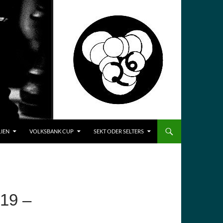
LIEN
VOLKSBANK CUP
SEKT ODER SELTERS
19 –