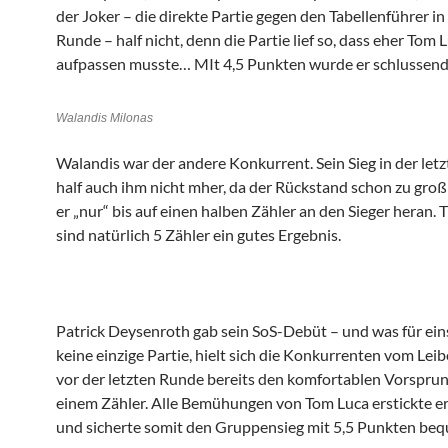
der Joker – die direkte Partie gegen den Tabellenführer in
Runde – half nicht, denn die Partie lief so, dass eher Tom 
aufpassen musste… MIt 4,5 Punkten wurde er schlussendl
Walandis Milonas
Walandis war der andere Konkurrent. Sein Sieg in der let
half auch ihm nicht mher, da der Rückstand schon zu groß
er „nur“ bis auf einen halben Zähler an den Sieger heran.
sind natürlich 5 Zähler ein gutes Ergebnis.
Patrick Deysenroth gab sein SoS-Debüt – und was für eins
keine einzige Partie, hielt sich die Konkurrenten vom Lei
vor der letzten Runde bereits den komfortablen Vorspru
einem Zähler. Alle Bemühungen von Tom Luca erstickte e
und sicherte somit den Gruppensieg mit 5,5 Punkten beq