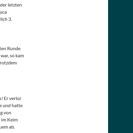
 der letzten
Luca
ich 3.
zten Runde
 war, so kam
 Trotzdem
! Er verlor
be und hatte
ng von
r im Keim
uem ab.