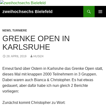
Zum
Inhalt
Suchen
zweihochsechs Bielefeld
springen
PRIMÄR
MENÜ
NEWS
,
TURNIERE
GRENKE OPEN IN
KARLSRUHE
28. APRIL 2019
HUSI24
Erneut fand über Ostern in Karlsruhe das Grenke Open statt,
dieses Mal mit knappen 2000 Teilnehmern in 3 Gruppen.
Dabei waren auch Bianca & Christopher. Es hat etwas
gedauert, aber dafür habe ich nun gleich 2 Berichte
vorliegen:
Zunächst kommt Christopher zu Wort: