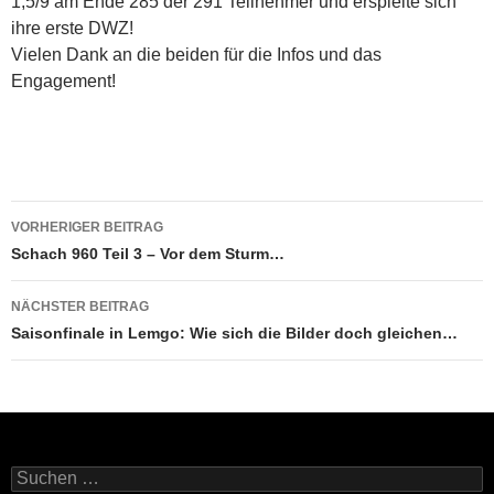
1,5/9 am Ende 285 der 291 Teilnehmer und erspielte sich
ihre erste DWZ!
Vielen Dank an die beiden für die Infos und das
Engagement!
Beitragsnavigation
VORHERIGER BEITRAG
Schach 960 Teil 3 – Vor dem Sturm…
NÄCHSTER BEITRAG
Saisonfinale in Lemgo: Wie sich die Bilder doch gleichen…
Suchen