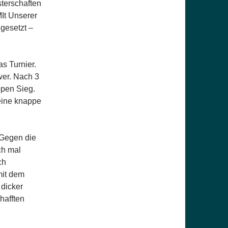
terschaften
MIt Unserer
gesetzt –
as Turnier.
wer. Nach 3
pen Sieg.
eine knappe
 Gegen die
ch mal
ch
mit dem
dicker
hafften