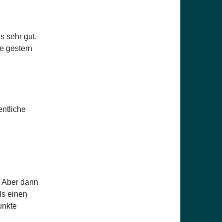
s sehr gut,
te gestern
entliche
 Aber dann
ls einen
unkte