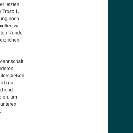
er letzten
 Trost: 1.
zung noch
ielten wir
tzten Runde
erzlichen
 Mannschaft
orderen
äuferspießen
ich gut
ichend
elen, um
 unteren
…