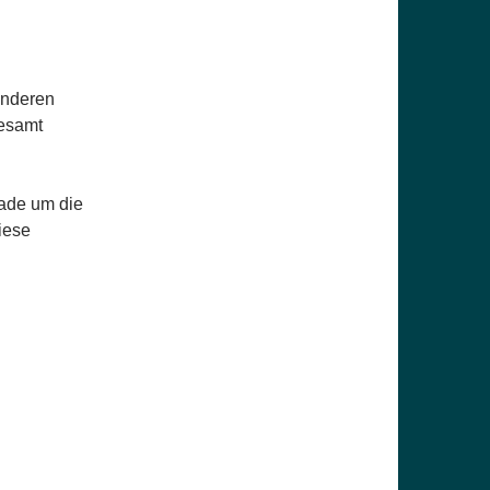
anderen
gesamt
hade um die
iese