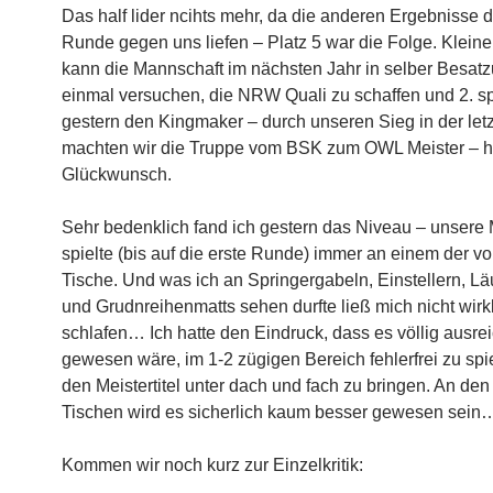
Das half lider ncihts mehr, da die anderen Ergebnisse d
Runde gegen uns liefen – Platz 5 war die Folge. Kleiner
kann die Mannschaft im nächsten Jahr in selber Besat
einmal versuchen, die NRW Quali zu schaffen und 2. sp
gestern den Kingmaker – durch unseren Sieg in der le
machten wir die Truppe vom BSK zum OWL Meister – h
Glückwunsch.
Sehr bedenklich fand ich gestern das Niveau – unsere
spielte (bis auf die erste Runde) immer an einem der v
Tische. Und was ich an Springergabeln, Einstellern, L
und Grudnreihenmatts sehen durfte ließ mich nicht wirkl
schlafen… Ich hatte den Eindruck, dass es völlig ausre
gewesen wäre, im 1-2 zügigen Bereich fehlerfrei zu spi
den Meistertitel unter dach und fach zu bringen. An den
Tischen wird es sicherlich kaum besser gewesen sein
Kommen wir noch kurz zur Einzelkritik: