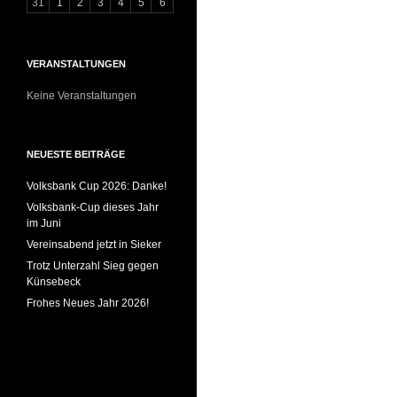
31
1
2
3
4
5
6
VERANSTALTUNGEN
Keine Veranstaltungen
NEUESTE BEITRÄGE
Volksbank Cup 2026: Danke!
Volksbank-Cup dieses Jahr
im Juni
Vereinsabend jetzt in Sieker
Trotz Unterzahl Sieg gegen
Künsebeck
Frohes Neues Jahr 2026!