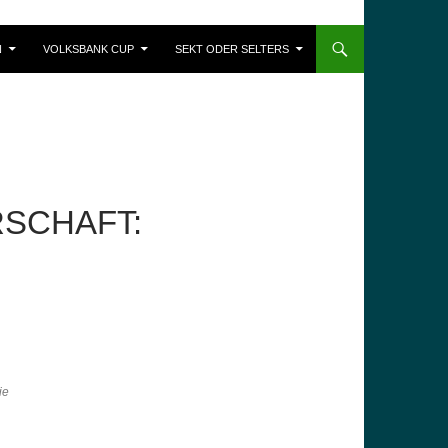
N
VOLKSBANK CUP
SEKT ODER SELTERS
SCHAFT:
ie