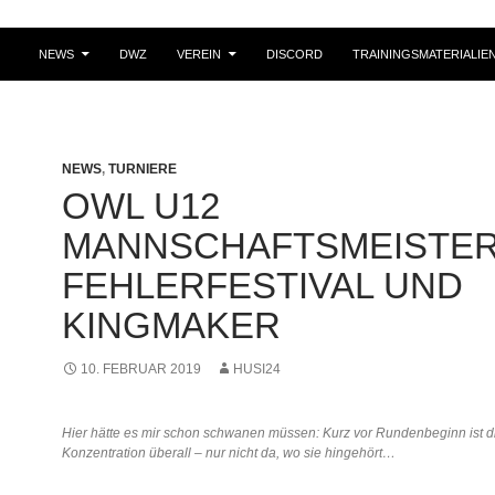
NEWS
DWZ
VEREIN
DISCORD
TRAININGSMATERIALIE
NEWS
,
TURNIERE
OWL U12
MANNSCHAFTSMEISTER
FEHLERFESTIVAL UND
KINGMAKER
10. FEBRUAR 2019
HUSI24
Hier hätte es mir schon schwanen müssen: Kurz vor Rundenbeginn ist d
Konzentration überall – nur nicht da, wo sie hingehört…