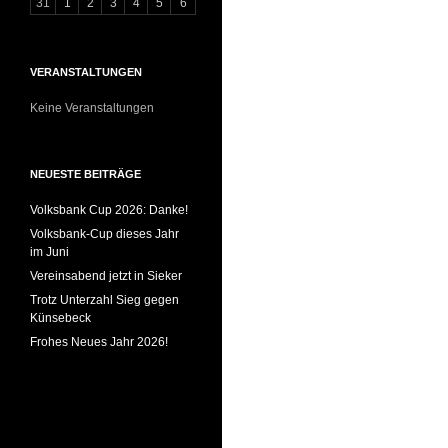
31
1
2
3
4
5
6
VERANSTALTUNGEN
Keine Veranstaltungen
NEUESTE BEITRÄGE
Volksbank Cup 2026: Danke!
Volksbank-Cup dieses Jahr
im Juni
Vereinsabend jetzt in Sieker
Trotz Unterzahl Sieg gegen
Künsebeck
Frohes Neues Jahr 2026!