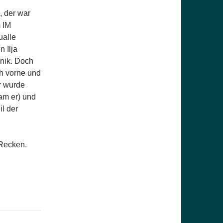
, der war
 IM
ualle
 Ilja
inik. Doch
ch vorne und
r wurde
am er) und
il der
 Recken.