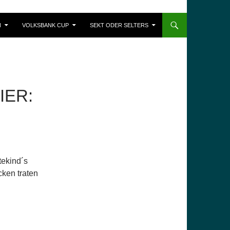
N
VOLKSBANK CUP
SEKT ODER SELTERS
IER:
tekind´s
ken traten