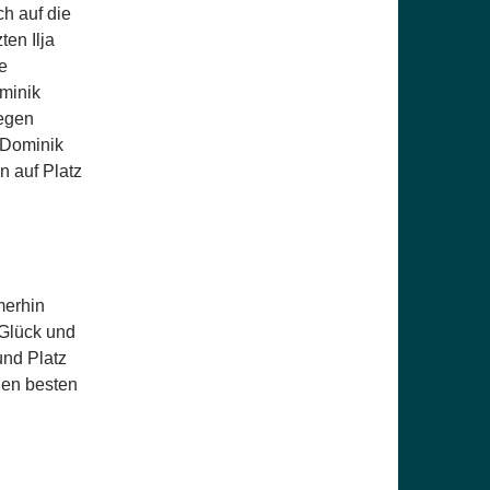
ch auf die
ten Ilja
e
minik
legen
 Dominik
n auf Platz
merhin
 Glück und
und Platz
den besten