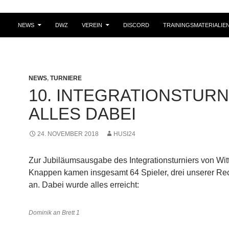
NEWS
DWZ
VEREIN
DISCORD
TRAININGSMATERIALIE
NEWS
,
TURNIERE
10. INTEGRATIONSTURN
ALLES DABEI
24. NOVEMBER 2018
HUSI24
Zur Jubiläumsausgabe des Integrationsturniers von Wit
Knappen kamen insgesamt 64 Spieler, drei unserer Rec
an. Dabei wurde alles erreicht:
Dominik an Brett 1