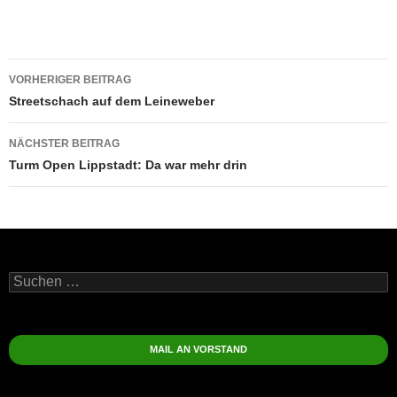
Beitragsnavigation
VORHERIGER BEITRAG
Streetschach auf dem Leineweber
NÄCHSTER BEITRAG
Turm Open Lippstadt: Da war mehr drin
Suchen
nach:
MAIL AN VORSTAND