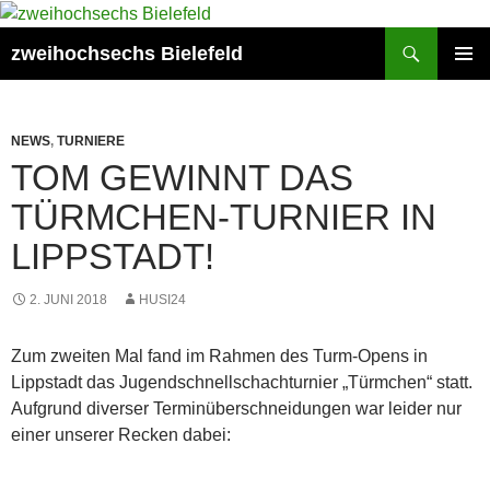
Zum
Inhalt
Suchen
zweihochsechs Bielefeld
springen
PRIMÄR
MENÜ
NEWS
,
TURNIERE
TOM GEWINNT DAS
TÜRMCHEN-TURNIER IN
LIPPSTADT!
2. JUNI 2018
HUSI24
Zum zweiten Mal fand im Rahmen des Turm-Opens in
Lippstadt das Jugendschnellschachturnier „Türmchen“ statt.
Aufgrund diverser Terminüberschneidungen war leider nur
einer unserer Recken dabei: