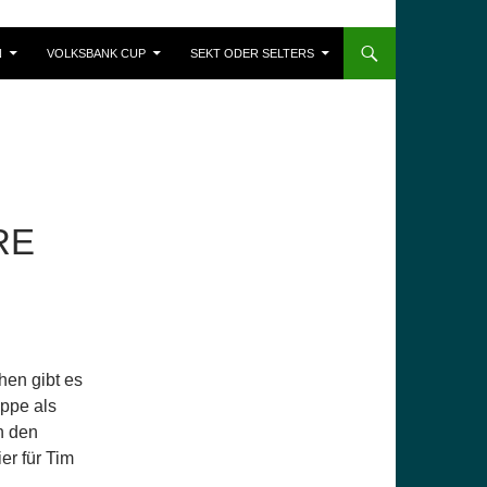
N
VOLKSBANK CUP
SEKT ODER SELTERS
RE
hen gibt es
uppe als
h den
er für Tim