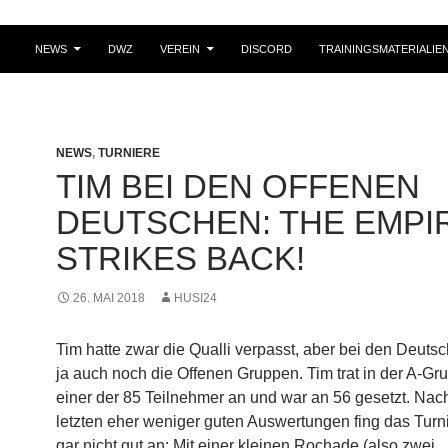
NEWS
DWZ
VEREIN
DISCORD
TRAININGSMATERIALIE
NEWS
,
TURNIERE
TIM BEI DEN OFFENEN
DEUTSCHEN: THE EMPI
STRIKES BACK!
26. MAI 2018
HUSI24
Tim hatte zwar die Qualli verpasst, aber bei den Deutsc
ja auch noch die Offenen Gruppen. Tim trat in der A-Gr
einer der 85 Teilnehmer an und war an 56 gesetzt. Nac
letzten eher weniger guten Auswertungen fing das Turni
gar nicht gut an: Mit einer kleinen Rochade (also zwei