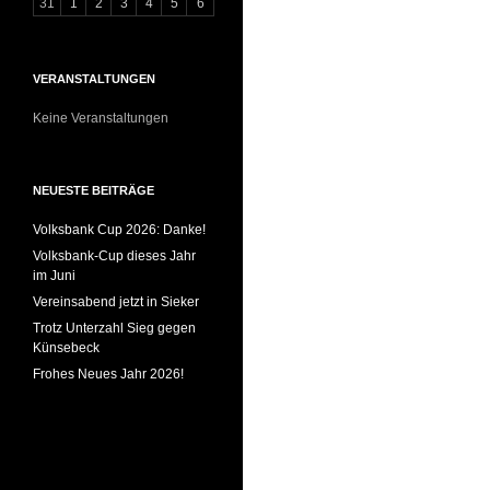
31
1
2
3
4
5
6
VERANSTALTUNGEN
Keine Veranstaltungen
NEUESTE BEITRÄGE
Volksbank Cup 2026: Danke!
Volksbank-Cup dieses Jahr
im Juni
Vereinsabend jetzt in Sieker
Trotz Unterzahl Sieg gegen
Künsebeck
Frohes Neues Jahr 2026!