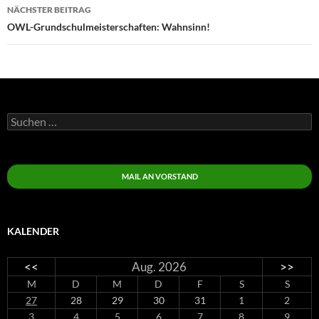
NÄCHSTER BEITRAG
OWL-Grundschulmeisterschaften: Wahnsinn!
Suchen
nach:
MAIL AN VORSTAND
KALENDER
<<
Aug. 2026
>>
M
D
M
D
F
S
S
27
28
29
30
31
1
2
3
4
5
6
7
8
9