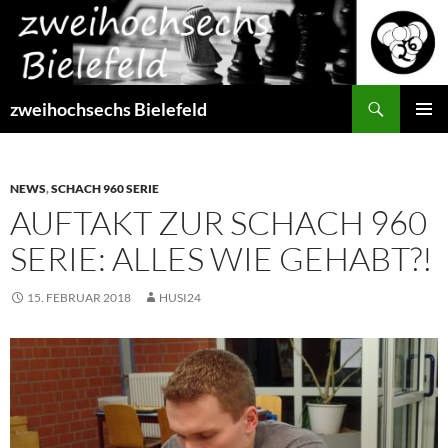
Zum
Inhalt
springen
Suchen
zweihochsechs Bielefeld
PRIMÄR
MENÜ
NEWS
,
SCHACH 960 SERIE
AUFTAKT ZUR SCHACH 960
SERIE: ALLES WIE GEHABT?!
15. FEBRUAR 2018
HUSI24