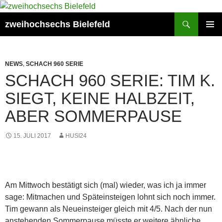
Zum
Inhalt
Suchen
zweihochsechs Bielefeld
springen
PRIMÄR
MENÜ
NEWS
,
SCHACH 960 SERIE
SCHACH 960 SERIE: TIM K.
SIEGT, KEINE HALBZEIT,
ABER SOMMERPAUSE
15. JULI 2017
HUSI24
Am Mittwoch bestätigt sich (mal) wieder, was ich ja immer
sage: Mitmachen und Späteinsteigen lohnt sich noch immer.
Tim gewann als Neueinsteiger gleich mit 4/5. Nach der nun
anstehenden Sommerpause müsste er weitere ähnliche