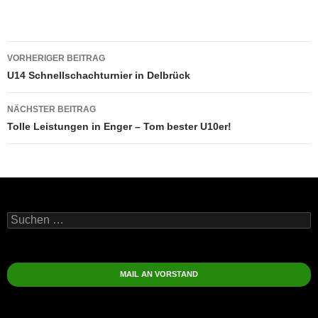
Beitragsnavigation
VORHERIGER BEITRAG
U14 Schnellschachturnier in Delbrück
NÄCHSTER BEITRAG
Tolle Leistungen in Enger – Tom bester U10er!
Suchen
nach:
MAIL AN VORSTAND