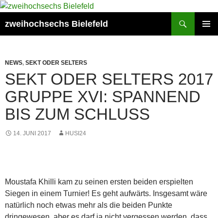
Zum
Inhalt
Suchen
zweihochsechs Bielefeld
springen
PRIMÄR
MENÜ
NEWS
,
SEKT ODER SELTERS
SEKT ODER SELTERS 2017
GRUPPE XVI: SPANNEND
BIS ZUM SCHLUSS
14. JUNI 2017
HUSI24
Moustafa Khilli kam zu seinen ersten beiden erspielten
Siegen in einem Turnier! Es geht aufwärts. Insgesamt wäre
natürlich noch etwas mehr als die beiden Punkte
dringewesen, aber es darf ja nicht vergessen werden, dass