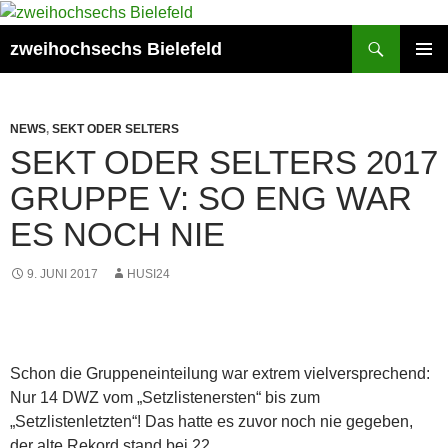
Zum
Inhalt
Suchen
zweihochsechs Bielefeld
springen
PRIMÄR
MENÜ
NEWS
,
SEKT ODER SELTERS
SEKT ODER SELTERS 2017
GRUPPE V: SO ENG WAR
ES NOCH NIE
9. JUNI 2017
HUSI24
Schon die Gruppeneinteilung war extrem vielversprechend:
Nur 14 DWZ vom „Setzlistenersten“ bis zum
„Setzlistenletzten“! Das hatte es zuvor noch nie gegeben,
der alte Rekord stand bei 22.