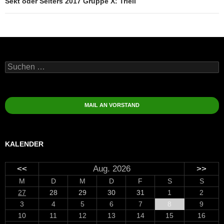
Sekt oder Selters 2017 Gruppe X: Triell
Suchen
nach:
MAIL AN VORSTAND
KALENDER
<<
Aug. 2026
>>
M
D
M
D
F
S
S
27
28
29
30
31
1
2
3
4
5
6
7
8
9
10
11
12
13
14
15
16