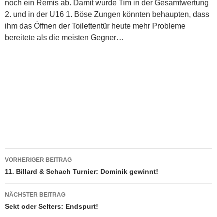
noch ein Remis ab. Damit wurde Tim in der Gesamtwertung
2. und in der U16 1. Böse Zungen könnten behaupten, dass
ihm das Öffnen der Toilettentür heute mehr Probleme
bereitete als die meisten Gegner…
Beitragsnavigation
VORHERIGER BEITRAG
11. Billard & Schach Turnier: Dominik gewinnt!
NÄCHSTER BEITRAG
Sekt oder Selters: Endspurt!