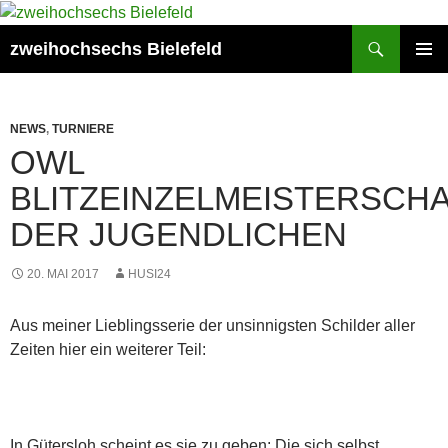
Zum
Inhalt
Suchen
zweihochsechs Bielefeld
springen
PRIMÄR
MENÜ
NEWS
,
TURNIERE
OWL
BLITZEINZELMEISTERSCH
DER JUGENDLICHEN
20. MAI 2017
HUSI24
Aus meiner Lieblingsserie der unsinnigsten Schilder aller
Zeiten hier ein weiterer Teil:
In Gütersloh scheint es sie zu geben: Die sich selbst