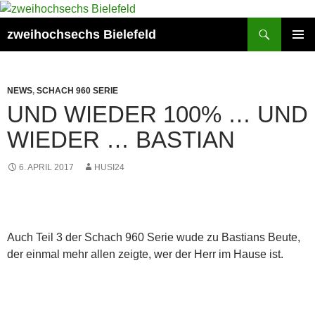
Zum
Inhalt
Suchen
zweihochsechs Bielefeld
springen
PRIMÄR
MENÜ
NEWS
,
SCHACH 960 SERIE
UND WIEDER 100% … UND
WIEDER … BASTIAN
6. APRIL 2017
HUSI24
Auch Teil 3 der Schach 960 Serie wude zu Bastians Beute,
der einmal mehr allen zeigte, wer der Herr im Hause ist.