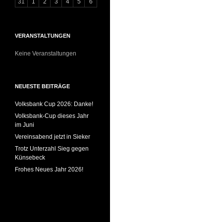
31
1
2
3
4
5
6
VERANSTALTUNGEN
Keine Veranstaltungen
NEUESTE BEITRÄGE
Volksbank Cup 2026: Danke!
Volksbank-Cup dieses Jahr
im Juni
Vereinsabend jetzt in Sieker
Trotz Unterzahl Sieg gegen
Künsebeck
Frohes Neues Jahr 2026!