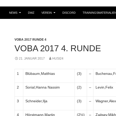
NEWS
DWZ
VEREIN
DISCORD
TRAININGSMATERIALIE
VOBA 2017 RUNDE 4
VOBA 2017 4. RUNDE
21. JANUAR 2017
HUSI24
1
Blübaum,Matthias
(3)
–
Buchenau,F
2
Sorial,Hanna Nassim
(2)
–
Levin,Felix
3
Schneider,Ilja
(3)
–
Wagner,Alex
4
Hörstmann,Martin
(2½)
–
Zaitsev,Mikh