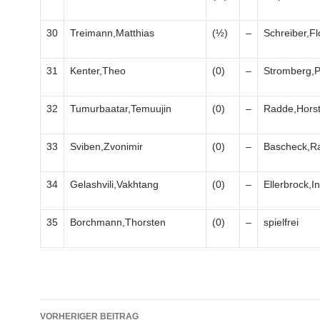
30
Treimann,Matthias
(½)
–
Schreiber,Fl
31
Kenter,Theo
(0)
–
Stromberg,P
32
Tumurbaatar,Temuujin
(0)
–
Radde,Hors
33
Sviben,Zvonimir
(0)
–
Bascheck,Ra
34
Gelashvili,Vakhtang
(0)
–
Ellerbrock,I
35
Borchmann,Thorsten
(0)
–
spielfrei
Beitragsnavigation
VORHERIGER BEITRAG