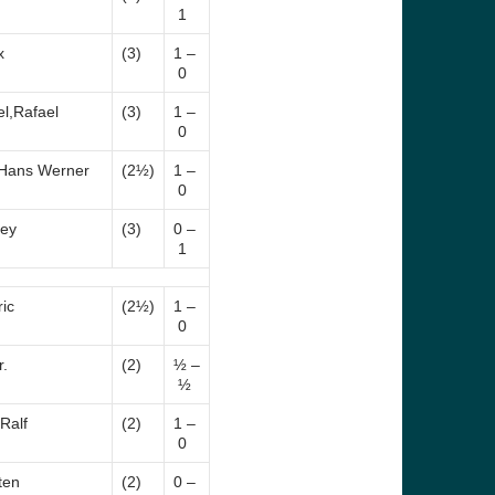
1
x
(3)
1 –
0
el,Rafael
(3)
1 –
0
Hans Werner
(2½)
1 –
0
rey
(3)
0 –
1
ic
(2½)
1 –
0
r.
(2)
½ –
½
Ralf
(2)
1 –
0
ten
(2)
0 –