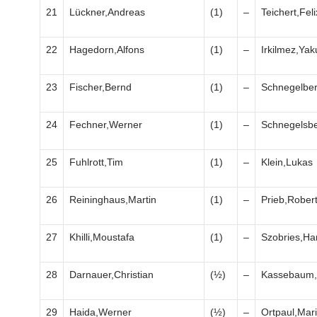
21
Lückner,Andreas
(1)
–
Teichert,Feli
22
Hagedorn,Alfons
(1)
–
Irkilmez,Yak
23
Fischer,Bernd
(1)
–
Schnegelber
24
Fechner,Werner
(1)
–
Schnegelsbe
25
Fuhlrott,Tim
(1)
–
Klein,Lukas
26
Reininghaus,Martin
(1)
–
Prieb,Rober
27
Khilli,Moustafa
(1)
–
Szobries,Ha
28
Darnauer,Christian
(½)
–
Kassebaum,E
29
Haida,Werner
(½)
–
Ortpaul,Mar