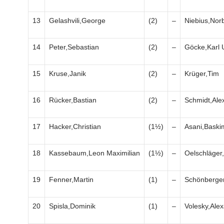
13
Gelashvili,George
(2)
–
Niebius,Nor
14
Peter,Sebastian
(2)
–
Göcke,Karl U
15
Kruse,Janik
(2)
–
Krüger,Tim
16
Rücker,Bastian
(2)
–
Schmidt,Ale
17
Hacker,Christian
(1½)
–
Asani,Baski
18
Kassebaum,Leon Maximilian
(1½)
–
Oelschläger
19
Fenner,Martin
(1)
–
Schönberge
20
Spisla,Dominik
(1)
–
Volesky,Ale