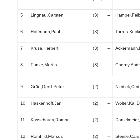
5
Lingnau,Carsten
(3)
–
Hampel,Feli
6
Hoffmann,Paul
(3)
–
Torres-Kuck
7
Kruse,Herbert
(3)
–
Ackermann,
8
Funke,Martin
(3)
–
Cherny,And
9
Grün,Gerd-Peter
(2)
–
Niediek,Cedr
10
Haskenhoff,Jan
(2)
–
Wolter,Kai,D
11
Kassebaum,Roman
(2)
–
Danielmeier,
12
Römhild,Marcus
(2)
–
Steinle,Cars