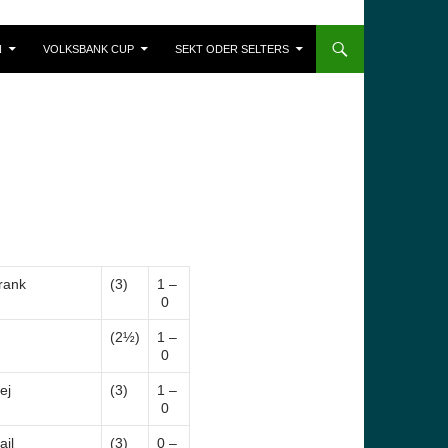
N
VOLKSBANK CUP
SEKT ODER SELTERS
rank
(3)
1 –
0
(2½)
1 –
0
ej
(3)
1 –
0
ail
(3)
0 –