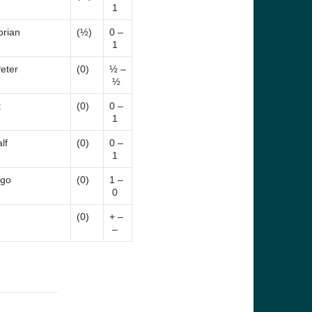
1
orian
(½)
0 –
1
eter
(0)
½ –
½
t
(0)
0 –
1
lf
(0)
0 –
1
ngo
(0)
1 –
0
(0)
+ –
–