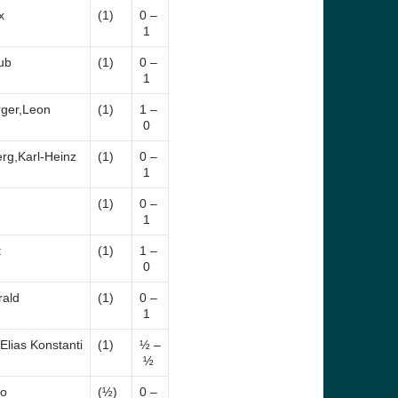
x
(1)
0 –
1
ub
(1)
0 –
1
ger,Leon
(1)
1 –
0
rg,Karl-Heinz
(1)
0 –
1
(1)
0 –
1
t
(1)
1 –
0
rald
(1)
0 –
1
lias Konstanti
(1)
½ –
½
io
(½)
0 –