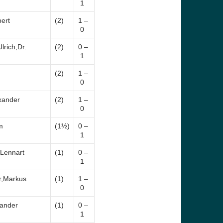
1
bert
(2)
1 –
0
lrich,Dr.
(2)
0 –
1
(2)
1 –
0
xander
(2)
1 –
0
m
(1½)
0 –
1
,Lennart
(1)
0 –
1
r,Markus
(1)
1 –
0
xander
(1)
0 –
1