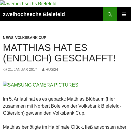
Zum
Inhalt
Suchen
zweihochsechs Bielefeld
springen
PRIMÄR
MENÜ
NEWS
,
VOLKSBANK CUP
MATTHIAS HAT ES
(ENDLICH) GESCHAFFT!
21. JANUAR 2017
HUSI24
Im 5. Anlauf hat es es gepackt: Matthias Blübaum (hier
zusammen mit Norbert Bole von der Volksbank Bielefeld-
Gütersloh) gewann den Volksbank Cup.
Matthias benötigte im Halbfinale Glück, ließ ansonsten aber