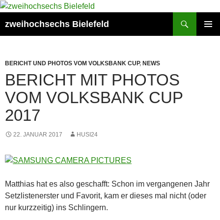
Zum
Inhalt
Suchen
zweihochsechs Bielefeld
springen
PRIMÄR
MENÜ
BERICHT UND PHOTOS VOM VOLKSBANK CUP
,
NEWS
BERICHT MIT PHOTOS
VOM VOLKSBANK CUP
2017
22. JANUAR 2017
HUSI24
Matthias hat es also geschafft: Schon im vergangenen Jahr
Setzlistenerster und Favorit, kam er dieses mal nicht (oder
nur kurzzeitig) ins Schlingern.