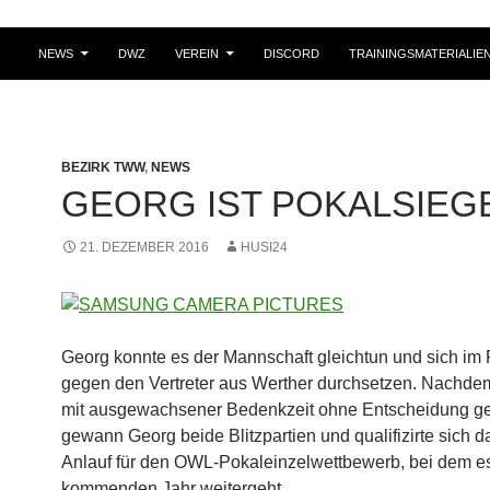
NEWS
DWZ
VEREIN
DISCORD
TRAININGSMATERIALIE
BEZIRK TWW
,
NEWS
GEORG IST POKALSIEG
21. DEZEMBER 2016
HUSI24
Georg konnte es der Mannschaft gleichtun und sich im
gegen den Vertreter aus Werther durchsetzen. Nachdem
mit ausgewachsener Bedenkzeit ohne Entscheidung ge
gewann Georg beide Blitzpartien und qualifizirte sich da
Anlauf für den OWL-Pokaleinzelwettbewerb, bei dem e
kommenden Jahr weitergeht.