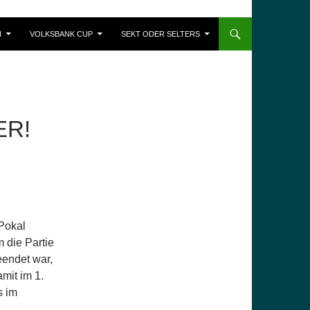
N
VOLKSBANK CUP
SEKT ODER SELTERS
ER!
 Pokal
 die Partie
endet war,
mit im 1.
s im