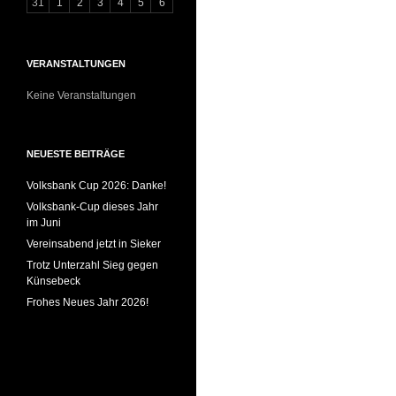
31
1
2
3
4
5
6
VERANSTALTUNGEN
Keine Veranstaltungen
NEUESTE BEITRÄGE
Volksbank Cup 2026: Danke!
Volksbank-Cup dieses Jahr
im Juni
Vereinsabend jetzt in Sieker
Trotz Unterzahl Sieg gegen
Künsebeck
Frohes Neues Jahr 2026!